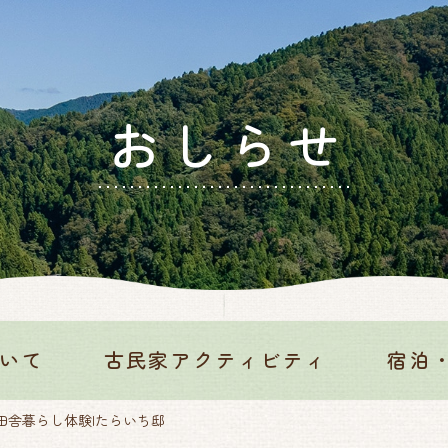
おしらせ
いて
古民家アクティビティ
宿泊
田舎暮らし体験|たらいち邸