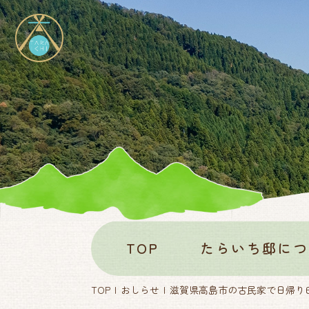
TOP
たらいち邸につ
TOP
おしらせ
滋賀県高島市の古民家で日帰り